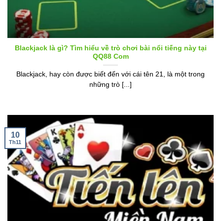
Blackjack là gì? Tìm hiểu về trò chơi bài nổi tiếng này tại
QQ88 Com
Blackjack, hay còn được biết đến với cái tên 21, là một trong
những trò [...]
10
Th11