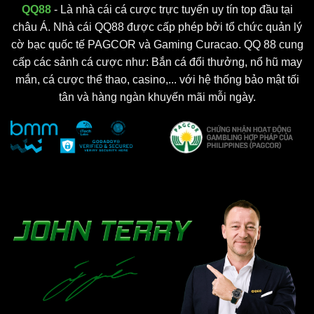
QQ88
- Là nhà cái cá cược trực tuyến uy tín top đầu tại
châu Á. Nhà cái QQ88 được cấp phép bởi tổ chức quản lý
cờ bạc quốc tế PAGCOR và Gaming Curacao. QQ 88 cung
cấp các sảnh cá cược như: Bắn cá đổi thưởng, nổ hũ may
mắn, cá cược thể thao, casino,... với hệ thống bảo mật tối
tân và hàng ngàn khuyến mãi mỗi ngày.