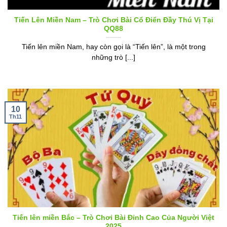
Tiến Lên Miền Nam – Trò Chơi Bài Cổ Điển Đầy Thú Vị Tại
QQ88
Tiến lên miền Nam, hay còn gọi là “Tiến lên”, là một trong
những trò [...]
10
Th11
Tiến lên miền Bắc – Trò Chơi Bài Đỉnh Cao Của Người Việt
2025