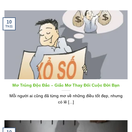
10
Th11
Mơ Trúng Độc Đắc – Giấc Mơ Thay Đổi Cuộc Đời Bạn
Mỗi người ai cũng đã từng mơ về những điều tốt đẹp, nhưng
có lẽ [...]