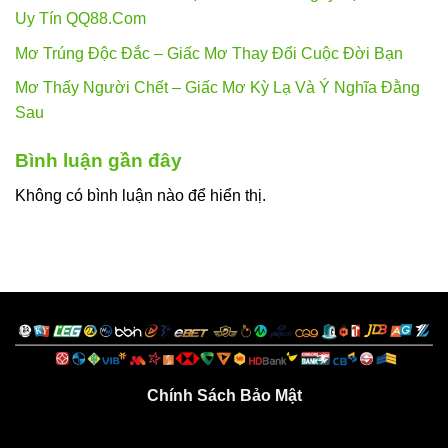
Uy Tín QQ88.Com
Mơ Trúng Độc Đắc – Giấc Mơ Thay Đổi Cuộc Đời Bạn
Mơ Thấy Người Chết – Giấc Mơ Kỳ Lạ Và Ý Nghĩa Đằng
Sau
Bình luận gần đây
Không có bình luận nào để hiển thị.
Chính Sách Bảo Mật