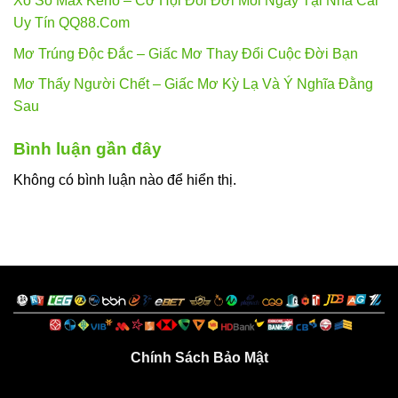
Xổ Số Max Keno – Cơ Hội Đổi Đời Mỗi Ngày Tại Nhà Cái
Uy Tín QQ88.Com
Mơ Trúng Độc Đắc – Giấc Mơ Thay Đổi Cuộc Đời Bạn
Mơ Thấy Người Chết – Giấc Mơ Kỳ Lạ Và Ý Nghĩa Đằng
Sau
Bình luận gần đây
Không có bình luận nào để hiển thị.
Chính Sách Bảo Mật