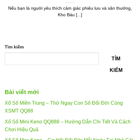
Nếu bạn là người yêu thích cảm giác phiêu lưu và săn thưởng,
Kho Báu [...]
Tìm kiếm
TÌM
KIẾM
Bài viết mới
Xổ Số Miền Trung – Thử Ngay Con Số Đổi Đời Cùng
XSMT QQ88
Xổ Số Mini Keno QQ888 – Hướng Dẫn Chi Tiết Và Cách
Chơi Hiệu Quả