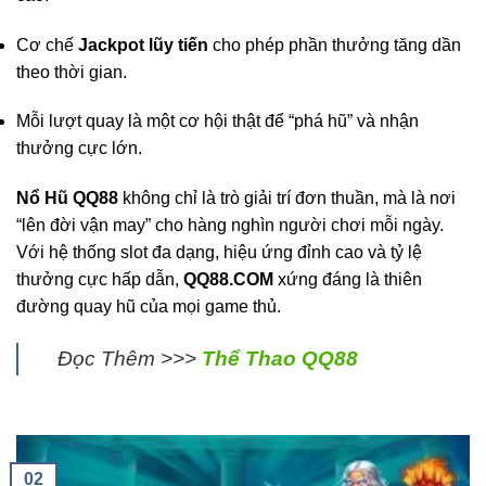
Cơ chế
Jackpot lũy tiến
cho phép phần thưởng tăng dần
theo thời gian.
Mỗi lượt quay là một cơ hội thật để “phá hũ” và nhận
thưởng cực lớn.
Nổ Hũ QQ88
không chỉ là trò giải trí đơn thuần, mà là nơi
“lên đời vận may” cho hàng nghìn người chơi mỗi ngày.
Với hệ thống slot đa dạng, hiệu ứng đỉnh cao và tỷ lệ
thưởng cực hấp dẫn,
QQ88.COM
xứng đáng là thiên
đường quay hũ của mọi game thủ.
Đọc Thêm >>>
Thể Thao QQ88
02