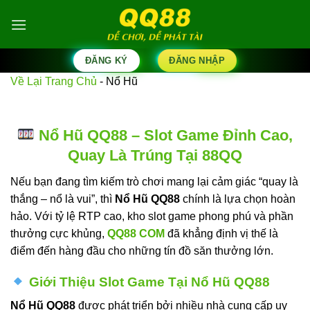
Chuyển
đến
nội
dung
ĐĂNG KÝ
ĐĂNG NHẬP
Về Lại Trang Chủ
-
Nổ Hũ
Nổ Hũ QQ88 – Slot Game Đỉnh Cao,
Quay Là Trúng Tại 88QQ
Nếu bạn đang tìm kiếm trò chơi mang lại cảm giác “quay là
thắng – nổ là vui”, thì
Nổ Hũ QQ88
chính là lựa chọn hoàn
hảo. Với tỷ lệ RTP cao, kho slot game phong phú và phần
thưởng cực khủng,
QQ88 COM
đã khẳng định vị thế là
điểm đến hàng đầu cho những tín đồ săn thưởng lớn.
Giới Thiệu Slot Game Tại Nổ Hũ QQ88
Nổ Hũ QQ88
được phát triển bởi nhiều nhà cung cấp uy