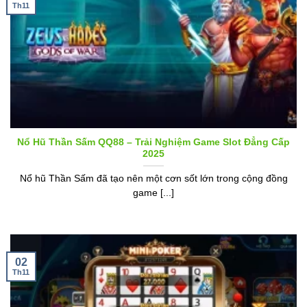
Th11
Nổ Hũ Thần Sấm QQ88 – Trải Nghiệm Game Slot Đẳng Cấp
2025
Nổ hũ Thần Sấm đã tạo nên một cơn sốt lớn trong cộng đồng
game [...]
02
Th11