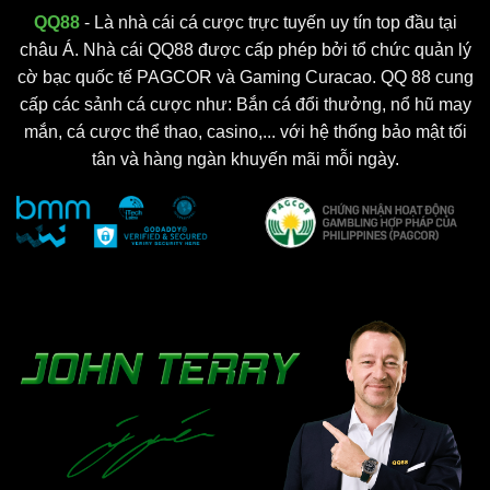
QQ88
- Là nhà cái cá cược trực tuyến uy tín top đầu tại
châu Á. Nhà cái QQ88 được cấp phép bởi tổ chức quản lý
cờ bạc quốc tế PAGCOR và Gaming Curacao. QQ 88 cung
cấp các sảnh cá cược như: Bắn cá đổi thưởng, nổ hũ may
mắn, cá cược thể thao, casino,... với hệ thống bảo mật tối
tân và hàng ngàn khuyến mãi mỗi ngày.