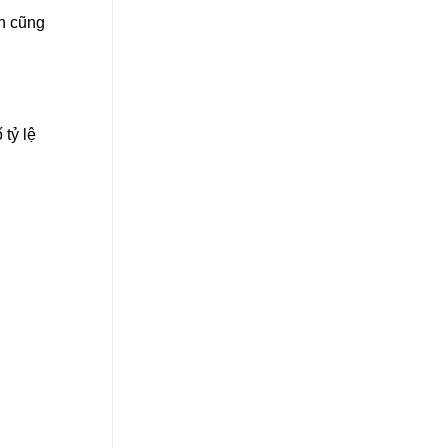
ên cũng
tỷ lệ