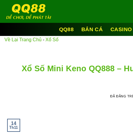
Chuyển
đến
nội
dung
QQ88
BẮN CÁ
CASINO
Về Lại Trang Chủ
-
Xổ Số
Xổ Số Mini Keno QQ888 – Hư
ĐÃ ĐĂNG T
14
Th11