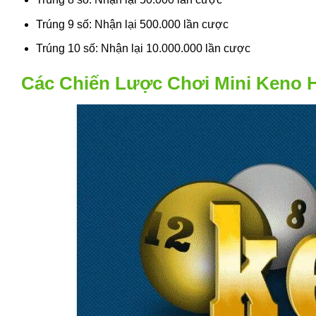
Trúng 9 số: Nhận lại 500.000 lần cược
Trúng 10 số: Nhận lại 10.000.000 lần cược
Các Chiến Lược Chơi Mini Keno 