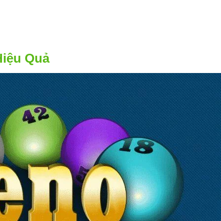
Hiệu Quả