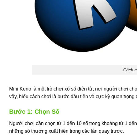
Cách c
Mini Keno là một trò chơi xổ số điện tử, nơi người chơi ch
vậy, hiểu cách chơi là bước đầu tiên và cực kỳ quan trọng
Bước 1: Chọn Số
Người chơi cần chọn từ 1 đến 10 số trong khoảng từ 1 đ
những số thường xuất hiện trong các lần quay trước.