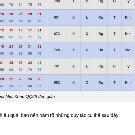
hơi Mini Keno QQ88 đơn giản
hiệu quả, bạn nên nắm rõ những quy tắc cụ thể sau đây: